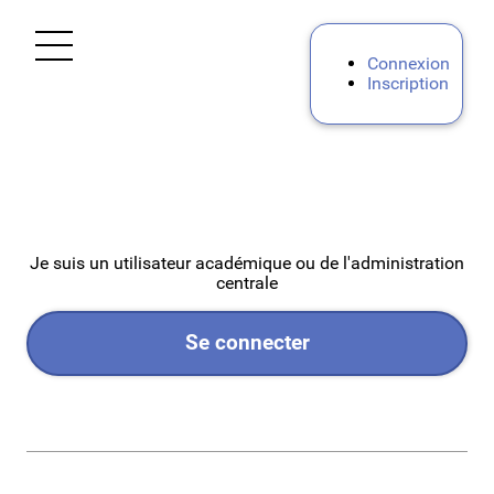
Ouvrir le menu
Connexion
Inscription
Accueil
Personnels d'encadrement
Premier degré
Je suis un utilisateur académique ou de l'administration
centrale
Second degré
Se connecter
Personnels BIATPSS
Mes demandes