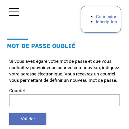
*
Ouvrir le menu
Connexion
Inscription
Accueil
MOT DE PASSE OUBLIÉ
Personnels d'encadrement
Si vous avez égaré votre mot de passe et que vous
Premier degré
souhaitez pouvoir vous connecter à nouveau, indiquez
votre adresse électronique. Vous recevrez un courriel
Second degré
vous permettant de définir un nouveau mot de passe.
Courriel
Personnels BIATPSS
Mes demandes
Valider